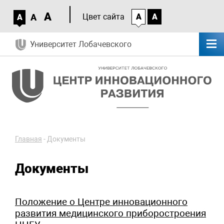
A
A
Цвет сайта
A
A
A
Университет Лобачевского
Главная
-
Документы
Документы
Положение о Центре инновационного
развития медицинского приборостроения