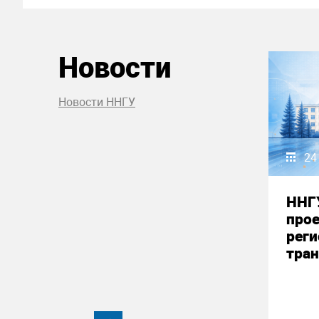
Новости
Новости ННГУ
24
ННГ
прое
реги
тран