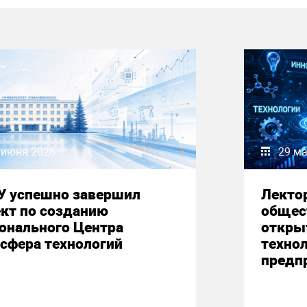
 июня 2026
29 ма
У успешно завершил
Лекто
кт по созданию
общес
онального Центра
откры
сфера технологий
техно
предп