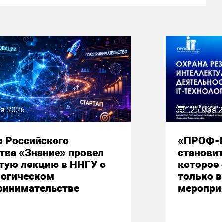
я 2026
25 мая 
р Российского
«ПРОФ-I
тва «Знание» провел
станови
тую лекцию в ННГУ о
которое
логическом
только 
ринимательстве
меропри