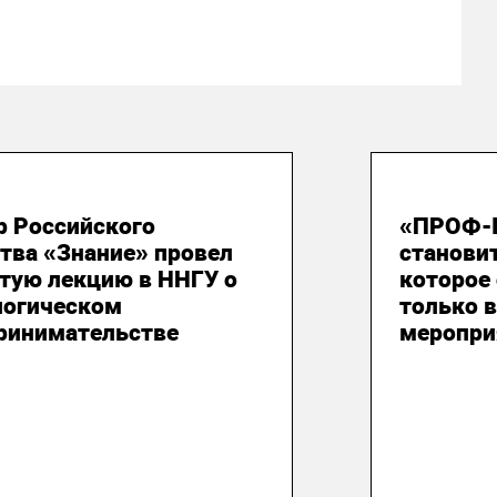
ая 2026
25 мая 
р Российского
«ПРОФ-I
тва «Знание» провел
станови
тую лекцию в ННГУ о
которое
логическом
только 
ринимательстве
меропри