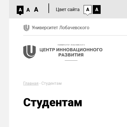
A
A
Цвет сайта
A
A
A
Университет Лобачевского
Главная
-
Студентам
Студентам