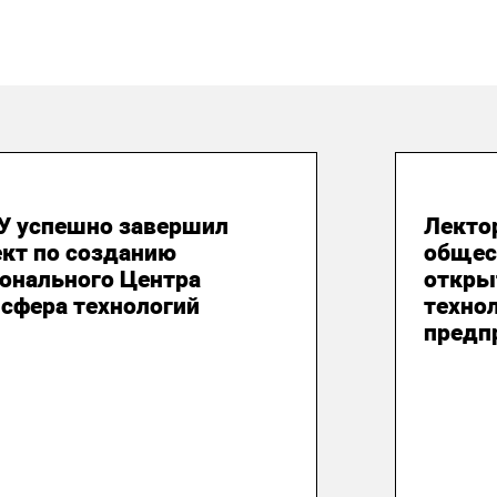
 июня 2026
29 м
У успешно завершил
Лекто
ект по созданию
общес
ионального Центра
откры
сфера технологий
техно
предп