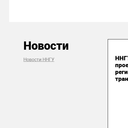
Новости
24
ННГ
Новости ННГУ
про
рег
тран