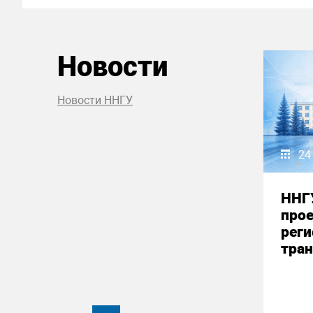
Новости
Новости ННГУ
24
ННГ
прое
реги
тран