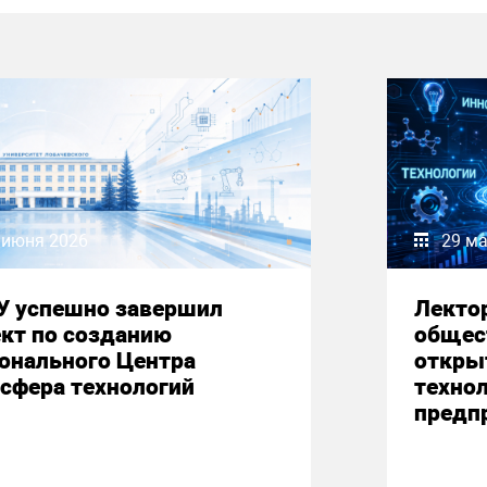
 июня 2026
29 ма
У успешно завершил
Лекто
кт по созданию
общес
онального Центра
откры
сфера технологий
техно
предп