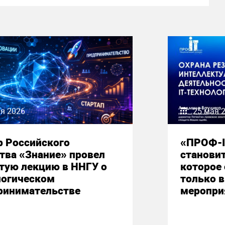
я 2026
25 мая 
р Российского
«ПРОФ-I
тва «Знание» провел
станови
тую лекцию в ННГУ о
которое
логическом
только 
ринимательстве
меропри