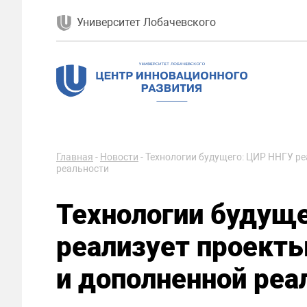
Университет Лобачевского
Главная
-
Новости
-
Технологии будущего: ЦИР ННГУ ре
реальности
Технологии будущ
реализует проекты
и дополненной реа