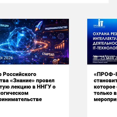
я 2026
25 мая 
р Российского
«ПРОФ-I
тва «Знание» провел
станови
тую лекцию в ННГУ о
которое
логическом
только 
ринимательстве
меропри