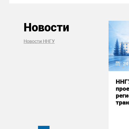
Новости
Новости ННГУ
24
ННГ
прое
реги
тран