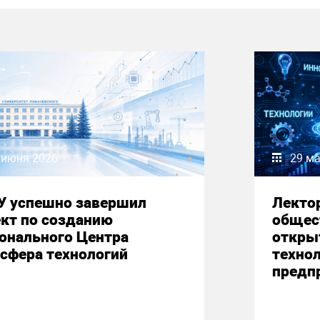
 июня 2026
29 ма
У успешно завершил
Лекто
кт по созданию
общес
онального Центра
откры
сфера технологий
техно
предп